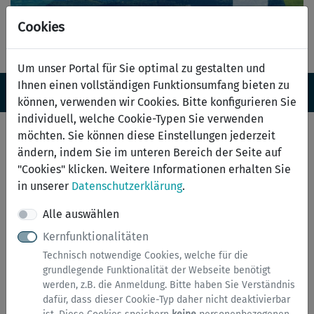
Cookies
Um unser Portal für Sie optimal zu gestalten und
Ihnen einen vollständigen Funktionsumfang bieten zu
Navigation ein-/ausblenden
Anm
Menü
können, verwenden wir Cookies. Bitte konfigurieren Sie
individuell, welche Cookie-Typen Sie verwenden
Hundesteuer An- und
möchten. Sie können diese Einstellungen jederzeit
ändern, indem Sie im unteren Bereich der Seite auf
Abmeldung
"Cookies" klicken. Weitere Informationen erhalten Sie
in unserer
Datenschutzerklärung
.
Anmeldung erforderlich
Alle auswählen
Dieser Dienst steht ausschließlich natürlichen
Kernfunktionalitäten
Personen zur Verfügung. Bitte melden Sie sich mit
Technisch notwendige Cookies, welche für die
einem zentralen Nutzerkonto (
BundID
) an.
grundlegende Funktionalität der Webseite benötigt
werden, z.B. die Anmeldung. Bitte haben Sie Verständnis
Hinweise zu diesem Service
dafür, dass dieser Cookie-Typ daher nicht deaktivierbar