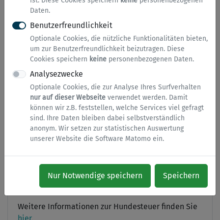
ist. Diese Cookies speichern
keine
personenbezogenen
Daten.
Versteuert wird das Halten eines Hundes im
Benutzerfreundlichkeit
Stadtgebiet. Grundlage hierfür ist die städtische
Optionale Cookies, die nützliche Funktionalitäten bieten,
Hundesteuersatzung.
um zur Benutzerfreundlichkeit beizutragen. Diese
Cookies speichern
keine
personenbezogenen Daten.
Die Steuerpflicht endet mit Ablauf des Monats, in
dem der Hund veräußert oder sonst abgeschafft,
Analysezwecke
abhanden kommt oder verstirbt.
Optionale Cookies, die zur Analyse Ihres Surfverhalten
nur auf dieser Webseite
verwendet werden. Damit
Die An- und Abmeldung des Hundes hat innerhalb
können wir z.B. feststellen, welche Services viel gefragt
von vierzehn Tagen zu erfolgen.
sind. Ihre Daten bleiben dabei selbstverständlich
anonym. Wir setzen zur statistischen Auswertung
Die Steuerpflicht beginnt mit dem ersten des
unserer Website die Software Matomo ein.
Monats, in dem der Hund aufgenommen worden ist.
Nur Notwendige speichern
Speichern
Hundesteuersatzung
Weitere Informationen zur Hundesteuer finden Sie
hier
.